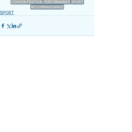
CONCENTRATION
PERFORMANCE
SPORT
RECONNAISSANCE
SPORT
Voir tout
Posts récents