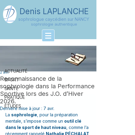
Denis
LAPLANCHE
sophrologue caycédien sur NANCY
sophrologie authentique
Post
ACTUALITÉ
denissophro54
ACTUALITÉ
2 avr.
Reconnaissance de la
SPORT
sophrologie dans la Performance
SANTÉ
Sportive lors des J.O. d’Hiver
PRATIQUE
2026.
ÉTUDES
Dernière mise à jour :
7 avr.
La 
sophrologie
, pour la préparation 
mentale, s’impose comme un 
outil clé 
dans le sport de haut niveau
, comme l’a 
récemment rappelé 
Nathalie PÉCHALAT