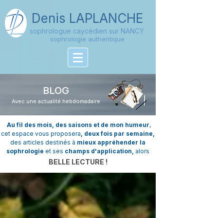
Denis
LAPLANCHE
sophrologue caycédien sur NANCY
sophrologie authentique
BLOG
Avec une actualité hebdomadaire
Au fil des mois, des saisons et de mon humeur
,
cet espace vous proposera
, deux fois par semaine,
des articles destinés à
mieux appréhender la
sophrologie
et ses
champs d'application,
alors
BELLE LECTURE !