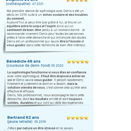
(
osthéopathe)
07.2021
Ma première séance de sophrologie avec Denis a été un
déclic en 2016 suite à un
échec scolaire
et
des troubles
du sommeil
, ...
Aujourd'hui je peux dire que grâce à lui, je trouve un
équilibre entre le corps et l'esprit
ainsi qu'un
sentiment de bien-être
perdu à un moment donné. Je
recommande vivement Denis pour toutes les personnes
prêtes à faire cette démarche et qui ont encore des doutes.
Denis est un professionnel qui saura
être à l'écoute
et
vous guidez
dans cette recherche de bien-être intérieur.
Bénédicte 46 ans
(coureuse de demi-fond)
05.2020
La sophrologie fonctionne si vous êtes en confiance
avec votre sophrologue.
Il faut être disposé à entrer en
soi
et Denis saura
vous guider
. Il perçoit rapidement,
finement et justement ce dont on a besoin,
mais la
solution viendra de vous
, c'est comme cela qu'elle sera
effective et efficace.
Denis, très professionnel, nous accompagne dans cette
démarche, dont
les résultats
ont été et sont
toujours
solides
,
durables
et qui vont au-delà des espérances.
Bertrand 62 ans
(
jeune retraité)
05.2019
J'étais
par nature un être stressé
et ne savais