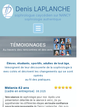
Denis
LAPLANCHE
sophrologue caycédien sur NANCY
sophrologie authentique
TÉMOIGNAGES
Au travers des rencontres et des avis
Élèves
,
étudiants
,
sportifs
,
adultes de tout âge
,
témoignent de leur découverte de la sophrologie à
mes cotés et décrivent les changements qui se sont
opérés
au fil des pratiques.
Mélanie 42 ans
(
cadre en entreprise)
08.2025
1ère séance
de sophrologie pour moi. Après une
présentation détaillée de la séance à venir, j’ai pu
appréhender les différentes étapes
en toute confiance
sous la voix rassurante
de Denis Laplanche. J’en suis