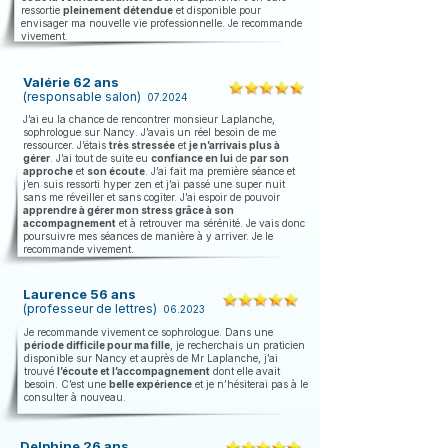
ressortie
pleinement détendue
et disponible pour
envisager ma nouvelle vie professionnelle. Je recommande
vivement.
Valérie 62 ans
(
responsable salon)
07.2024
J’ai eu la chance de rencontrer monsieur Laplanche,
sophrologue sur Nancy. J’avais un réel besoin de me
ressourcer. J’étais
très stressée
et
je n’arrivais plus à
gérer
. J’ai tout de suite eu
confiance en lui
de
par son
approche
et
son écoute
. J’ai fait ma première séance et
j’en suis ressorti hyper zen et j’ai passé une super nuit
sans me réveiller et sans cogiter. J’ai espoir de pouvoir
apprendre à gérer mon stress grâce à son
accompagnement
et à retrouver ma sérénité. Je vais donc
poursuivre mes séances de manière à y arriver. Je le
recommande vivement.
Laurence 56 ans
(
professeur de lettres)
06.2023
Je recommande vivement ce sophrologue. Dans une
période difficile pour ma fille
, je recherchais un praticien
disponible sur Nancy et auprès de Mr Laplanche, j’ai
trouvé
l’écoute et l’accompagnement
dont elle avait
besoin. C’est une
belle expérience
et je n’hésiterai pas à le
consulter à nouveau.
Delphine 26 ans