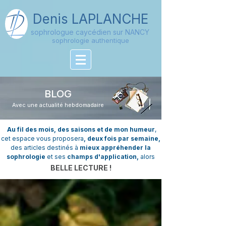
Denis
LAPLANCHE
sophrologue caycédien sur NANCY
sophrologie authentique
BLOG
Avec une actualité hebdomadaire
Au fil des mois, des saisons et de mon humeur
,
cet espace vous proposera
, deux fois par semaine,
des articles destinés à
mieux appréhender la
sophrologie
et ses
champs d'application,
alors
BELLE LECTURE !