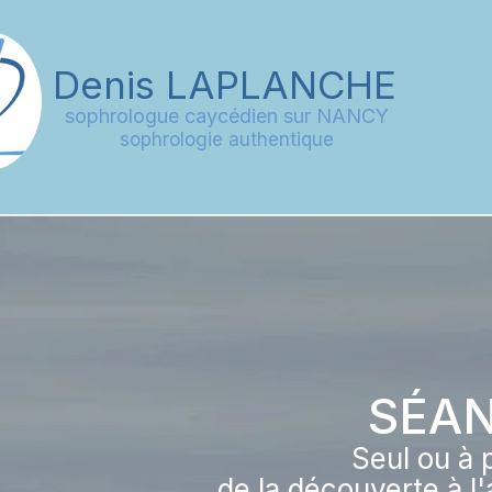
Denis
LAPLANCHE
sophrologue caycédien sur NANCY
sophrologie authentique
SÉA
Seul ou à 
de la découverte à 