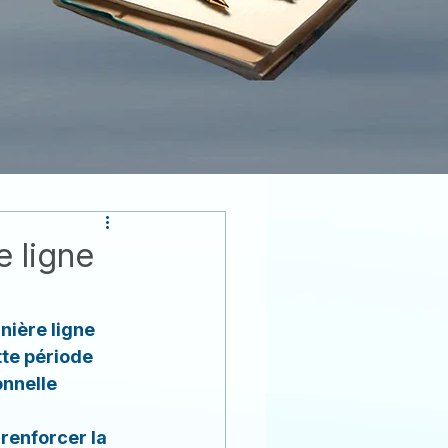
ES
e ligne
nière ligne 
te période 
nnelle 
renforcer la 