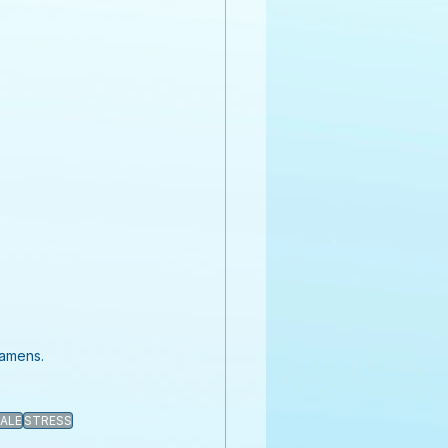
xamens.
ALE
STRESS