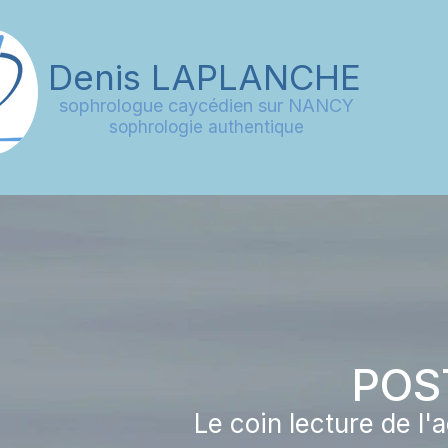
Denis
LAPLANCHE
sophrologue caycédien sur NANCY
sophrologie authentique
POS
Le coin lecture de l'a