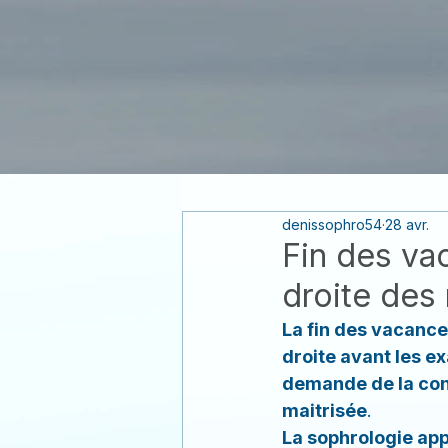
ACTUALITÉ
SPOR
denissophro54
28 avr.
Fin des va
droite des
La fin des vacanc
droite avant les 
demande de la conc
maitrisée
.
La sophrologie appo